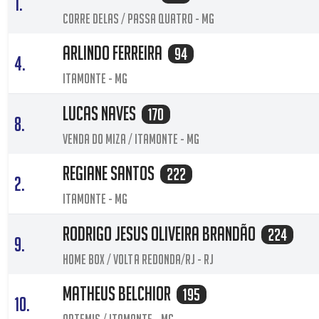
1.
Corre Delas / Passa Quatro - MG
Arlindo Ferreira
94
4.
Itamonte - MG
Lucas Naves
170
8.
Venda do miza / Itamonte - MG
Regiane Santos
222
2.
Itamonte - MG
Rodrigo Jesus Oliveira Brandão
224
9.
Home Box / Volta Redonda/RJ - RJ
Matheus Belchior
195
10.