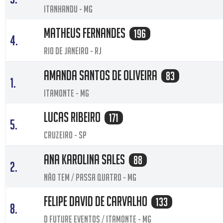
Itanhandu - MG
matheus fernandes
196
4.
Rio de janeiro - RJ
Amanda Santos De Oliveira
83
1.
Itamonte - MG
Lucas Ribeiro
171
5.
Cruzeiro - SP
Ana Karolina Sales
88
2.
Não tem / Passa quatro - MG
Felipe David De Carvalho
133
8.
D Future Eventos / Itamonte - MG