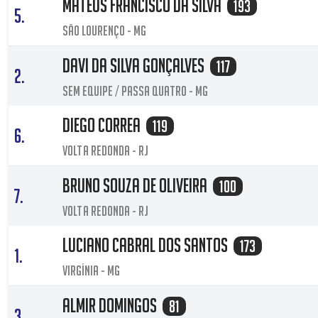
Mateus Francisco da Silva
193
5.
São Lourenço - MG
Davi da Silva Gonçalves
117
2.
sem equipe / passa quatro - MG
Diego Correa
119
6.
Volta Redonda - RJ
Bruno souza de oliveira
100
7.
Volta redonda - RJ
Luciano Cabral dos Santos
173
1.
Virgínia - MG
Almir Domingos
81
3.