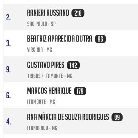
Ranieri Russano
218
2.
São Paulo - SP
Beatriz Aparecida Dutra
96
3.
Virgínia - MG
Gustavo Pires
142
9.
Tribus / Itamonte - MG
Marcos Henrique
179
6.
Itamonte - MG
Ana Márcia de Souza Rodrigues
89
4.
Itanhandu - MG