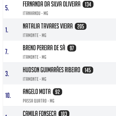
Fernanda Da silva Oliveira
134
5.
Itanhandu - MG
Natalia Tavares Vieira
205
1.
Itamonte - MG
BRENO PEREIRA DE SÁ
97
7.
ITAMONTE - MG
Hudson Guimarães Ribeiro
145
3.
Itamonte - MG
Angelo Mota
92
10.
Passa Quatro - MG
Camila Fonseca
103