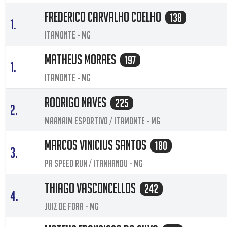
Frederico Carvalho Coelho
138
1.
Itamonte - MG
Matheus Moraes
197
1.
Itamonte - MG
Rodrigo Naves
225
2.
Maanaim Esportivo / Itamonte - MG
Marcos Vinicius Santos
180
3.
PA speed run / Itanhandu - MG
Thiago Vasconcellos
242
4.
Juiz de Fora - MG