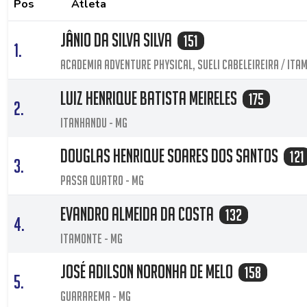
Pos
Atleta
Jânio da Silva Silva
151
1.
Academia adventure physical, Sueli cabeleireira / Ita
Luiz Henrique Batista Meireles
175
2.
Itanhandu - MG
Douglas henrique soares dos Santos
121
3.
Passa Quatro - MG
Evandro Almeida da Costa
132
4.
Itamonte - MG
José Adilson Noronha de Melo
158
5.
Guararema - MG