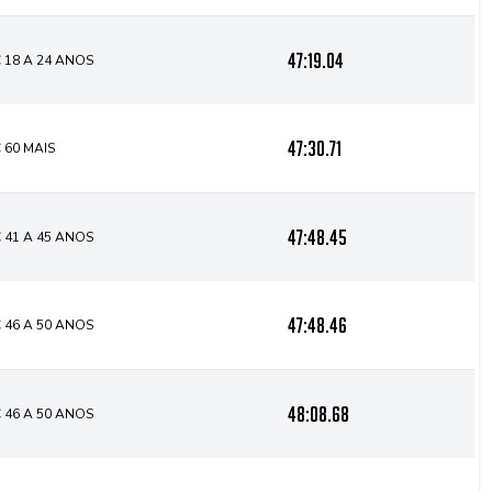
47:19.04
 18 A 24 ANOS
47:30.71
 60 MAIS
47:48.45
 41 A 45 ANOS
47:48.46
 46 A 50 ANOS
48:08.68
 46 A 50 ANOS