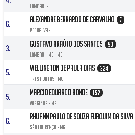
LAMBARI -
Alexandre Bernardo de Carvalho
7
6.
Pedralva -
Gustavo Araújo dos Santos
93
3.
Lambari- MG - MG
Wellington de Paula Dias
224
5.
Três pontas - MG
Marcio eduardo bonde
152
5.
Varginha - MG
Rhuann Paulo de Souza Furquim da Silva
6.
São Lourenço - MG