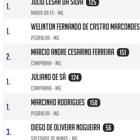
JÚLIO CÉSAR DA SILVA
125
1.
Maria da Fé - MG
Welinton fernando de castro marconde
1.
Pedralva - MG
Marcio Andre Cesarino Ferreira
151
2.
Campanha - MG
juliano de Sá
124
1.
campanha - MG
Marcinho Rodrigues
150
1.
Pedralva - MG
Diego de oliveira nogueira
56
3.
Soledade de minas - MG