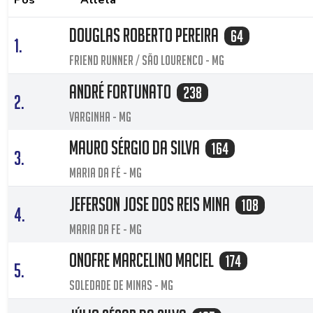
Pos
Atleta
DOUGLAS ROBERTO PEREIRA
64
1.
FRIEND RUNNER / SÃO LOURENCO - MG
André Fortunato
238
2.
Varginha - MG
Mauro Sérgio da Silva
164
3.
Maria da fé - MG
Jeferson jose dos reis mina
108
4.
Maria da fe - MG
Onofre Marcelino Maciel
174
5.
Soledade de Minas - MG