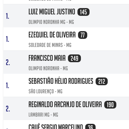
Luiz Miguel Justino
145
1.
OLIMPIO NORONHA MG - MG
Ezequiel de oliveira
77
1.
Soledade de minas - MG
FRANCISCO MAIA
249
2.
OLIMPIO NORONHA - MG
Sebastião Hélio Rodrigues
212
1.
São Lourenço - MG
Reginaldo arcanjo de Oliveira
190
2.
Lambari MG - MG
CAUÊ SERGIO MARCELINO
36