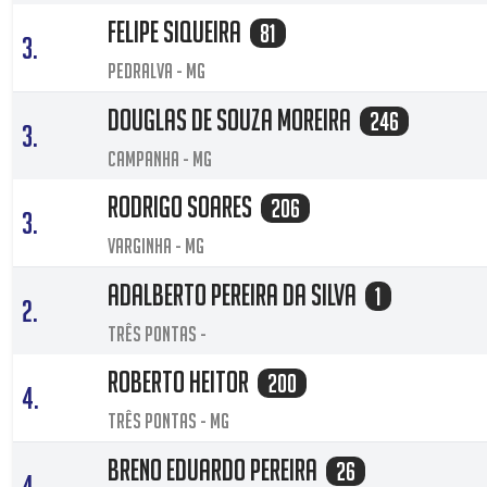
Felipe Siqueira
81
3.
Pedralva - MG
DOUGLAS DE SOUZA MOREIRA
246
3.
CAMPANHA - MG
Rodrigo Soares
206
3.
Varginha - MG
Adalberto Pereira da Silva
1
2.
Três Pontas -
Roberto Heitor
200
4.
Três Pontas - MG
BRENO EDUARDO PEREIRA
26
4.