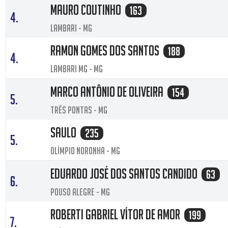
Mauro Coutinho
163
4.
Lambari - MG
Ramon Gomes dos santos
188
4.
Lambari mg - MG
Marco Antônio de Oliveira
154
5.
Três Pontas - MG
Saulo
235
5.
Olímpio Noronha - MG
Eduardo José dos Santos Candido
63
6.
Pouso Alegre - MG
Roberti gabriel Vítor de Amor
199
7.