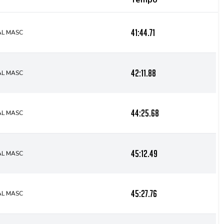
Tempo
41:44.71
AL MASC
42:11.88
AL MASC
44:25.68
AL MASC
45:12.49
AL MASC
45:27.76
AL MASC