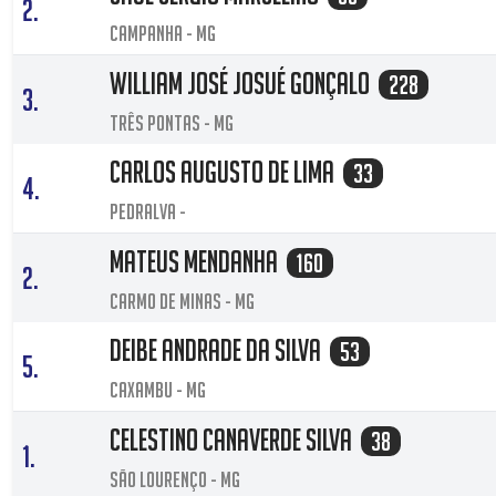
2.
CAMPANHA - MG
William José Josué Gonçalo
228
3.
Três Pontas - MG
Carlos Augusto de lima
33
4.
Pedralva -
Mateus Mendanha
160
2.
Carmo de Minas - MG
Deibe Andrade da Silva
53
5.
Caxambu - MG
celestino canaverde Silva
38
1.
São Lourenço - MG